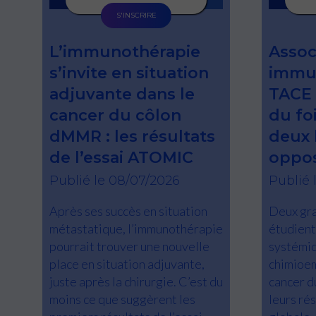
S'INSCRIRE
L’immunothérapie
Assoc
s’invite en situation
immun
adjuvante dans le
TACE 
cancer du côlon
du foi
dMMR : les résultats
deux 
de l’essai ATOMIC
oppo
Publié le 08/07/2026
Publié 
Après ses succès en situation
Deux gra
métastatique, l’immunothérapie
étudient
pourrait trouver une nouvelle
systémiq
place en situation adjuvante,
chimioem
juste après la chirurgie. C’est du
cancer d
moins ce que suggèrent les
leurs rés