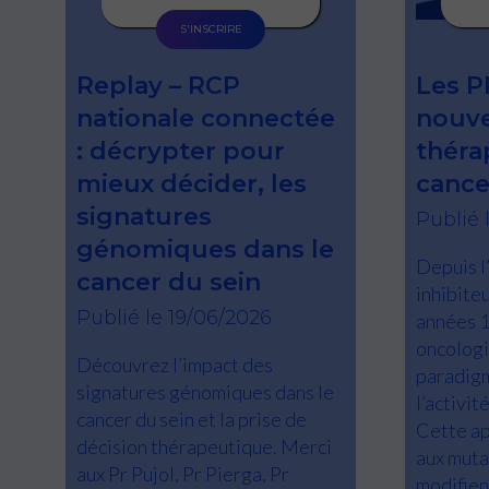
S'INSCRIRE
Replay – RCP
Les P
nationale connectée
nouve
: décrypter pour
théra
mieux décider, les
cance
signatures
Publié 
génomiques dans le
Depuis l
cancer du sein
inhibite
Publié le 19/06/2026
années 1
oncologi
Découvrez l’impact des
paradigm
signatures génomiques dans le
l’activit
cancer du sein et la prise de
Cette ap
décision thérapeutique. Merci
aux muta
aux Pr Pujol, Pr Pierga, Pr
modifient