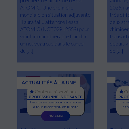
premiers résultats de l’essai
globale,
ATOMIC. Une première
2026, ra
mondiale en situation adjuvante
très dif
Il aura fallu attendre l’essai
deux str
ATOMIC (NCT02912559) pour
chimioem
voir l’immunothérapie franchir
transart
un nouveau cap dans le cancer
depuis v
du […]
de […]
ACTUALITÉS À LA UNE
Contenu réservé aux
Co
PROFESSIONNELS DE SANTÉ
PROF
Inscrivez-vous pour avoir accès
Inscr
à tout le contenu en illimité
à to
S'INSCRIRE