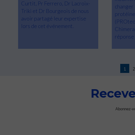
Curtit, Pr Ferrero, Dr Lacroix-
changer l
Triki et Dr Bourgeois de nous
protéin
avoir partagé leur expertise
(PROteo
lors de cet événement.
Chimera
réponse 
1
Receve
Abonnez-vou