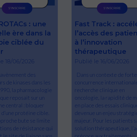
S'INSCRIRE
S'INSCRIRE
ROTACs : une
Fast Track : accél
lle ère dans la
l’accès des patie
pie ciblée du
à l’innovation
r
thérapeutique
le 18/06/2026
Publié le 16/06/2026
’avènement des
Dans un contexte de forte
urs de kinases dans les
concurrence international
990, la pharmacologie
recherche clinique en
que reposait sur un
oncologie, la rapidité de m
e central : bloquer
en place des essais cliniqu
é d’une protéine cible.
devenue un enjeu stratég
proche bute se limite
majeur. Pour les patients s
tions de résistance qui
solution thérapeutique, l’
 le site de liaison sans
précoce aux traitements