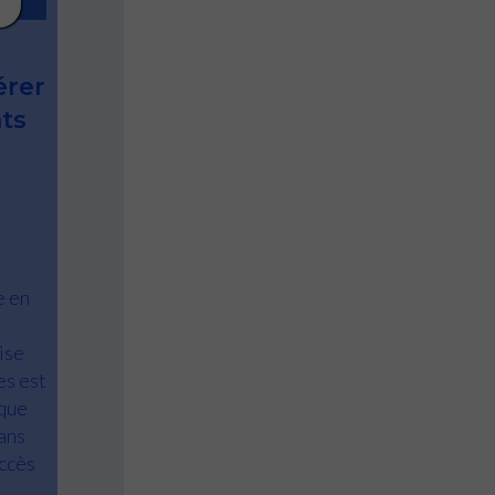
érer
nts
e en
ise
es est
ique
ans
accès