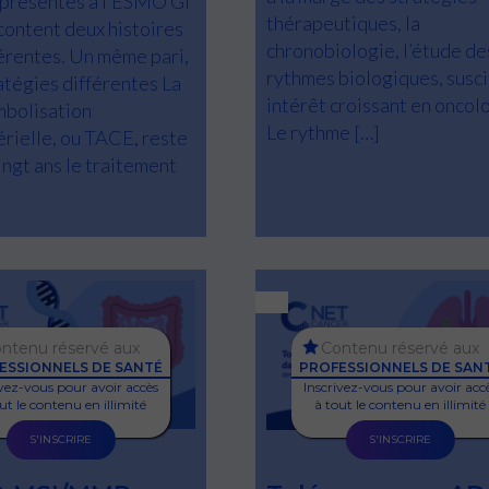
 présentés à l’ESMO GI
thérapeutiques, la
content deux histoires
chronobiologie, l’étude de
férentes. Un même pari,
rythmes biologiques, susci
atégies différentes La
intérêt croissant en oncol
bolisation
Le rythme […]
érielle, ou TACE, reste
ingt ans le traitement
ntenu réservé aux
Contenu réservé aux
ESSIONNELS DE SANTÉ
PROFESSIONNELS DE SAN
ivez-vous pour avoir accès
Inscrivez-vous pour avoir acc
ut le contenu en illimité
à tout le contenu en illimité
S'INSCRIRE
S'INSCRIRE