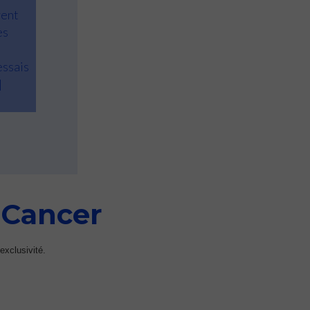
vent
es
essais
]
tCancer
exclusivité.