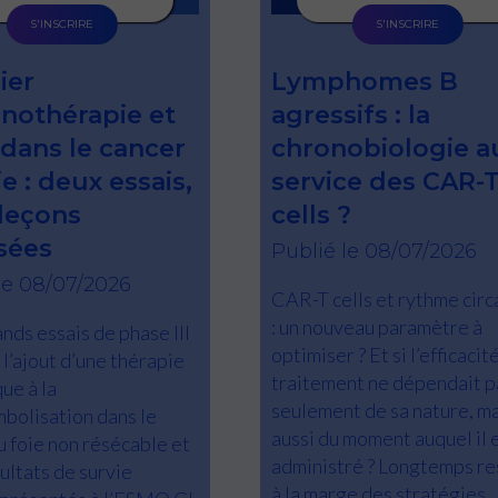
S'INSCRIRE
S'INSCRIRE
ier
Lymphomes B
othérapie et
agressifs : la
dans le cancer
chronobiologie a
e : deux essais,
service des CAR-
leçons
cells ?
sées
Publié le 08/07/2026
le 08/07/2026
CAR-T cells et rythme circ
: un nouveau paramètre à
nds essais de phase III
optimiser ? Et si l’efficacit
 l’ajout d’une thérapie
traitement ne dépendait p
ue à la
seulement de sa nature, ma
bolisation dans le
aussi du moment auquel il 
u foie non résécable et
administré ? Longtemps re
ultats de survie
à la marge des stratégies