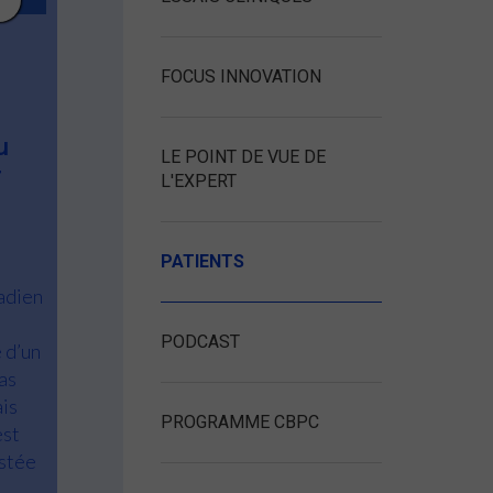
FOCUS INNOVATION
u
LE POINT DE VUE DE
T
L'EXPERT
PATIENTS
adien
PODCAST
é d’un
as
is
PROGRAMME CBPC
est
stée