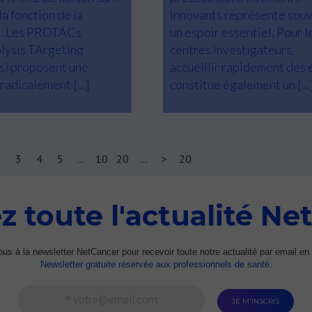
a fonction de la
innovants représente sou
e. Les PROTACs
un espoir essentiel. Pour l
lysis TArgeting
centres investigateurs,
s) proposent une
accueillir rapidement des 
radicalement […]
constitue également un […
2
3
4
5
...
10
20
...
>
20
z toute l'actualité Ne
s à la newsletter NetCancer pour recevoir toute notre actualité par email en 
Newsletter gratuite réservée aux professionnels de santé.