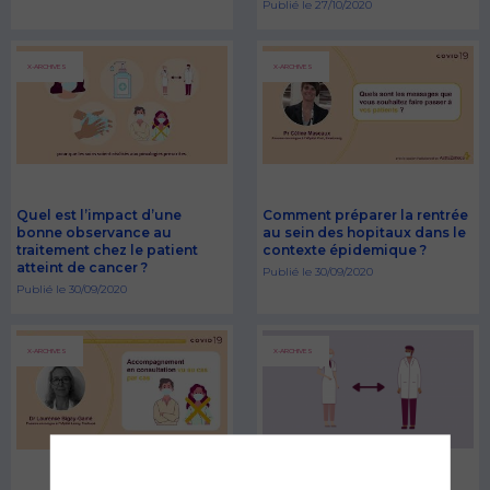
Publié le 27/10/2020
X-ARCHIVES
X-ARCHIVES
Quel est l’impact d’une
Comment préparer la rentrée
bonne observance au
au sein des hopitaux dans le
traitement chez le patient
contexte épidemique ?
atteint de cancer ?
Publié le 30/09/2020
Publié le 30/09/2020
X-ARCHIVES
X-ARCHIVES