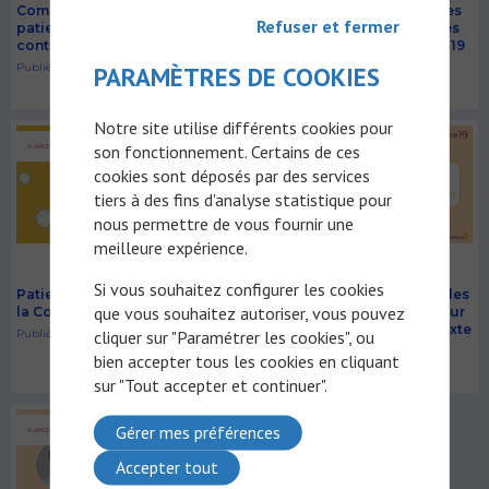
Comment protéger les
Quelles mesures sont mises
Refuser et fermer
patients à l’hôpital dans le
en place à l’hôpital pour les
contexte de la COVID-19 ?
patients pendant la Covid-19
?
Publié le 30/09/2020
PARAMÈTRES DE COOKIES
Publié le 30/09/2020
Notre site utilise différents cookies pour
son fonctionnement. Certains de ces
X-ARCHIVES
X-ARCHIVES
cookies sont déposés par des services
tiers à des fins d'analyse statistique pour
nous permettre de vous fournir une
meilleure expérience.
Si vous souhaitez configurer les cookies
Patient non suivi en raison de
Comment les médecins et les
que vous souhaitez autoriser, vous pouvez
la Covid-19
hôpitaux préparent le retour
des patients dans le contexte
cliquer sur "Paramétrer les cookies", ou
Publié le 30/09/2020
de la COVID-19 ?
bien accepter tous les cookies en cliquant
Publié le 30/09/2020
sur "Tout accepter et continuer".
Gérer mes préférences
X-ARCHIVES
Accepter tout