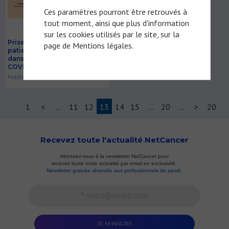
Ces paramètres pourront être retrouvés à
tout moment, ainsi que plus d'information
sur les cookies utilisés par le site, sur la
Prise en charge et suivi des
page de
Mentions légales
.
patients atteints de cancer
dans le contexte de la
COVID-19
Publié le 30/09/2020
1
<
...
11
12
13
14
15
...
20
...
>
20
Recevez toute l'actualité NetCancer
Abonnez-vous à la newsletter NetCancer pour
recevoir toute notre actualité par email en exclusivité.
Newsletter gratuite réservée aux professionnels de santé.