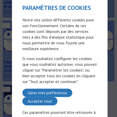
inhibiteurs de BTKs en
Publié le 21/07/2025
PARAMÈTRES DE COOKIES
première ligne
Publié le 31/07/2025
Notre site utilise différents cookies pour
son fonctionnement. Certains de ces
cookies sont déposés par des services
Contenu réservé aux
Contenu réservé aux
tiers à des fins d'analyse statistique pour
PROFESSIONNELS DE SANTÉ
PROFESSIONNELS DE SANTÉ
Inscrivez-vous pour avoir accès à tout
Inscrivez-vous pour avoir accès à tout
nous permettre de vous fournir une
le contenu en illimité
le contenu en illimité
meilleure expérience.
S'INSCRIRE
S'INSCRIRE
Si vous souhaitez configurer les cookies
L’après-traitement-traitement
L’avant-traitement dans la
que vous souhaitez autoriser, vous pouvez
dans la prise en charge du
prise en charge du
cliquer sur "Paramétrer les cookies", ou
lymphome de Hodgkin
lymphome de Hodgkin
bien accepter tous les cookies en cliquant
Publié le 15/07/2025
Publié le 07/07/2025
sur "Tout accepter et continuer".
Gérer mes préférences
Contenu réservé aux
Accepter tout
PROFESSIONNELS DE SANTÉ
Inscrivez-vous pour avoir accès à tout
le contenu en illimité
Ces paramètres pourront être retrouvés à
S'INSCRIRE