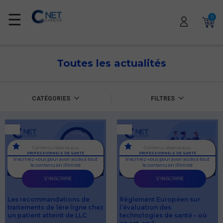
☰
0
Toutes les actualités
CATÉGORIES
FILTRES
Contenu réservé aux
Contenu réservé aux
PROFESSIONNELS DE SANTÉ
PROFESSIONNELS DE SANTÉ
Inscrivez-vous pour avoir accès à tout
Inscrivez-vous pour avoir accès à tout
le contenu en illimité
le contenu en illimité
S'INSCRIRE
S'INSCRIRE
Les recommandations de
Règlement Européen sur
traitements de 1ère ligne chez
l’évaluation des
un patient atteint de LLC
technologies de santé – où