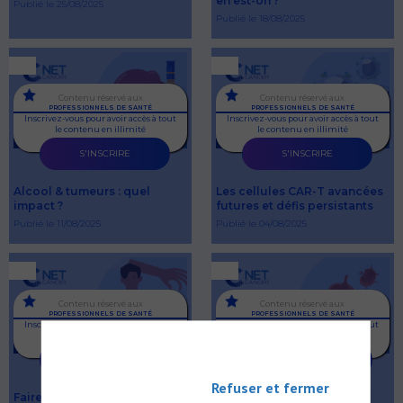
en est-on ?
Publié le 25/08/2025
Publié le 18/08/2025
Contenu réservé aux
Contenu réservé aux
PROFESSIONNELS DE SANTÉ
PROFESSIONNELS DE SANTÉ
Inscrivez-vous pour avoir accès à tout
Inscrivez-vous pour avoir accès à tout
le contenu en illimité
le contenu en illimité
S'INSCRIRE
S'INSCRIRE
Alcool & tumeurs : quel
Les cellules CAR-T avancées
impact ?
futures et défis persistants
Publié le 11/08/2025
Publié le 04/08/2025
Contenu réservé aux
Contenu réservé aux
PROFESSIONNELS DE SANTÉ
PROFESSIONNELS DE SANTÉ
Inscrivez-vous pour avoir accès à tout
Inscrivez-vous pour avoir accès à tout
le contenu en illimité
le contenu en illimité
S'INSCRIRE
S'INSCRIRE
Refuser et fermer
Faire son choix parmi les
Panorama des lymphomes