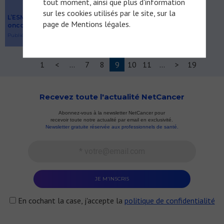
tout moment, ainsi que plus d'information
sur les cookies utilisés par le site, sur la
L’ESMO face au burn-out des
page de
Mentions légales
.
oncologues
Publié le 26/11/2024
1
<
...
7
8
9
10
11
...
>
19
Recevez toute l'actualité NetCancer
Abonnez-vous à la newsletter NetCancer pour
recevoir toute notre actualité par email en exclusivité.
Newsletter gratuite réservée aux professionnels de santé.
En cochant la case, j'accepte la
politique de confidentialité