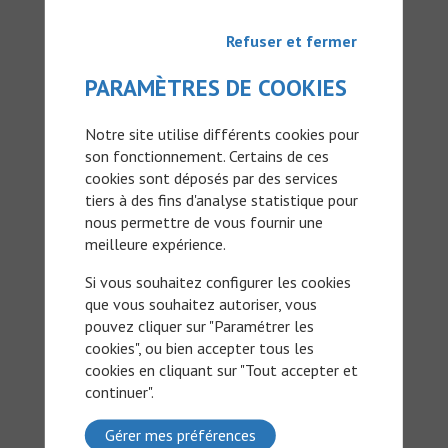
actualisées à vos interrogations. Avec
nos interviews d’experts, vous
Refuser et fermer
pourrez également enrichir vos
connaissances sur les innovations
PARAMÈTRES DE COOKIES
présentées aux congrès
internationaux récents.
Notre site utilise différents cookies pour
son fonctionnement. Certains de ces
JE DÉCOUVRE
cookies sont déposés par des services
tiers à des fins d'analyse statistique pour
nous permettre de vous fournir une
meilleure expérience.
Si vous souhaitez configurer les cookies
Pharmacien
que vous souhaitez autoriser, vous
pouvez cliquer sur "Paramétrer les
cookies", ou bien accepter tous les
Les fiches médicaments NetCancer
cookies en cliquant sur "Tout accepter et
vous permettent d’accompagner
continuer".
votre patient pour le suivi de son
traitement et la prise en charge
d’éventuels effets indésirables. Vous
Gérer mes préférences