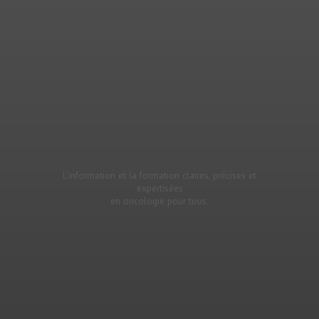
L'information et la formation claires, précises et
expertisées
en oncologie pour tous.