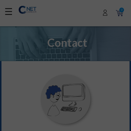
☰
0
Contact