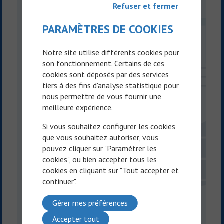
Refuser et fermer
PARAMÈTRES DE COOKIES
Votre prénom* :
Notre site utilise différents cookies pour
son fonctionnement. Certains de ces
Votre email* :
cookies sont déposés par des services
tiers à des fins d'analyse statistique pour
nous permettre de vous fournir une
meilleure expérience.
Votre sujet* :
Si vous souhaitez configurer les cookies
que vous souhaitez autoriser, vous
Votre message* :
pouvez cliquer sur "Paramétrer les
cookies", ou bien accepter tous les
cookies en cliquant sur "Tout accepter et
continuer".
Gérer mes préférences
Accepter tout