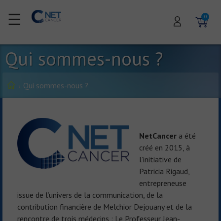
☰
0
Qui sommes-nous ?
Qui sommes-nous ?
NetCancer
a été
créé en 2015, à
l’initiative de
Patricia Rigaud,
entrepreneuse
issue de l’univers de la communication, de la
contribution financière de Melchior Dejouany et de la
rencontre de trois médecins : Le Professeur Jean-