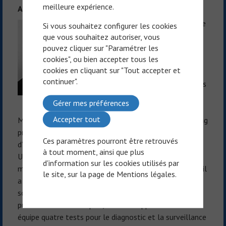
meilleure expérience.
Associé – Membre du Comité Scientifique
Dominique Bellet est membre
Si vous souhaitez configurer les cookies
fondateur et membre du
que vous souhaitez autoriser, vous
comité stratégique de
pouvez cliquer sur "Paramétrer les
cookies", ou bien accepter tous les
NetCancer. Il coordonne les
cookies en cliquant sur "Tout accepter et
interactions entre les
continuer".
professionnels de santé et les
communicants. Il a été
Gérer mes préférences
médecin et chercheur au
Accepter tout
Massachusetts General Hospital de Boston et « Visiting
professor » à Harvard Medical School. Professeur
Ces paramètres pourront être retrouvés
d’immunologie à la faculté de pharmacie de Paris,
à tout moment, ainsi que plus
Université Paris Descartes, il a été pendant 36 ans
d'information sur les cookies utilisés par
médecin dans des centres de lutte contre le cancer où il
le site, sur la page de
Mentions légales
.
a traduit les avancées de la recherche médicale en
solutions utiles aux patients. Auteur de plus de 150
publications scientifiques, il a développé avec son
équipe quatre tests pour le diagnostic et la surveillance