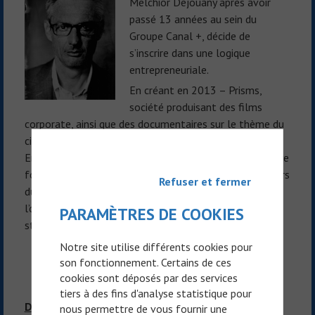
Melchior Dejouany après avoir
passé 13 années au sein du
Groupe Canal +, décide de
s’inscrire dans une logique
entrepreneuriale.
En créant en 2013 – Prisms,
société produisant des films
corporate, ainsi que des documentaires sur le thème du
cinéma.
En 2015, il permet à NetCancer d’être créé – actionnaire
fondateur de la société, son autre activité dans l’univers
Refuser et fermer
du Sport ne lui permet pas d’être investi dans
l’opérationnel de l’entreprise, mais participe aux enjeux
PARAMÈTRES DE COOKIES
stratégiques de celle-ci.
Notre site utilise différents cookies pour
son fonctionnement. Certains de ces
cookies sont déposés par des services
tiers à des fins d'analyse statistique pour
Dominique Bellet
nous permettre de vous fournir une