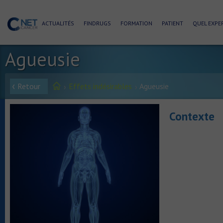
ACTUALITÉS
FINDRUGS
FORMATION
PATIENT
QUEL EXPER
Agueusie
Retour
Effets indésirables
Agueusie
Contexte