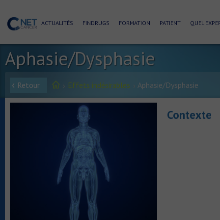
ACTUALITÉS
FINDRUGS
FORMATION
PATIENT
QUEL EXPER
Aphasie/Dysphasie
Retour
Effets indésirables
Aphasie/Dysphasie
Contexte