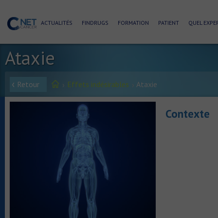
ACTUALITÉS
FINDRUGS
FORMATION
PATIENT
QUEL EXPER
Ataxie
Retour
Effets indésirables
Ataxie
Contexte