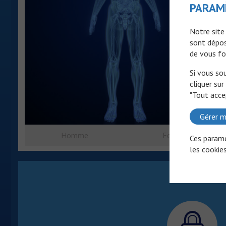
PARAM
Notre site
sont dépos
de vous fo
Si vous so
cliquer sur
"Tout acce
Gérer m
Homme
Femme
Ces paramè
les cookies