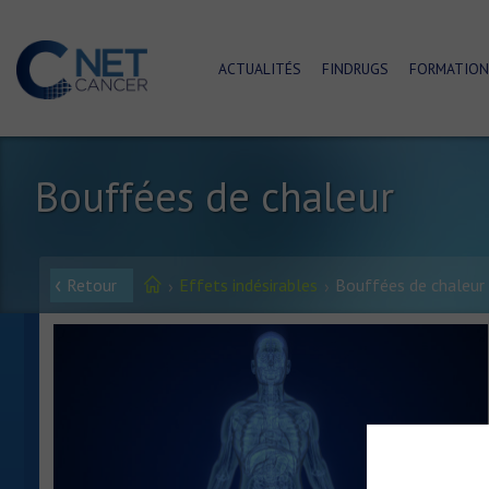
ACTUALITÉS
FINDRUGS
FORMATION
Bouffées de chaleur
Retour
Effets indésirables
Bouffées de chaleur