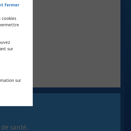
et fermer
s cookies
 permettre
pouvez
ant sur
rmation sur
 de santé.