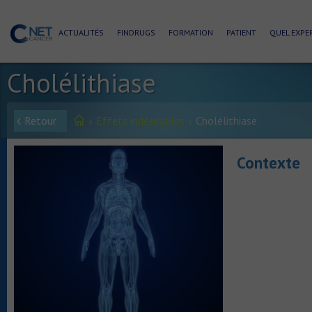
ACTUALITÉS
FINDRUGS
FORMATION
PATIENT
QUEL EXPER
Cholélithiase
Retour
Effets indésirables
Cholélithiase
Contexte