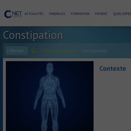
ACTUALITÉS
FINDRUGS
FORMATION
PATIENT
QUEL EXPER
Constipation
Retour
Effets indésirables
Constipation
Contexte