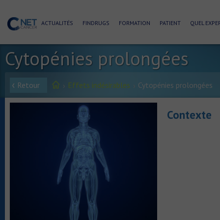
ACTUALITÉS
FINDRUGS
FORMATION
PATIENT
QUEL EXPER
Cytopénies prolongées
Retour
Effets indésirables
Cytopénies prolongées
Contexte