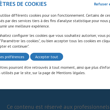
ÈTRES DE COOKIES
Refuser 
Mécanisme d'action
Mal connu, possible conversion des cellules intestinales crypti
 utilise différents cookies pour son fonctionnement. Certains de ce
cellules sécrétoires
és par des services tiers à des fins d'analyse statistique pour nous
urnir une meilleure expérience.
uhaitez configurer les cookies que vous souhaitez autoriser, vous 
 "Paramétrer les cookies", ou bien accepter tous les cookies en cliqu
pter et continuer".
es préférences
Accepter tout
tres pourront être retrouvés à tout moment, ainsi que plus d'info
 utilisés par le site, sur la page de
Mentions légales
.
Ce contenu est réservé aux professionnels