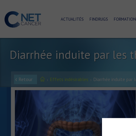
ACTUALITÉS
FINDRUGS
FORMATION
Diarrhée induite par les 
Retour
Effets indésirables
Diarrhée induite par l