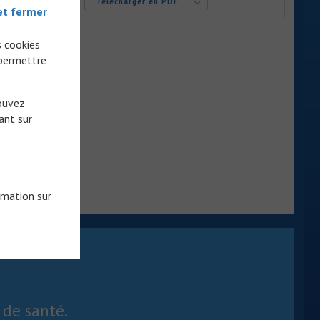
Télécharger en PDF
et fermer
ques en
s cookies
 permettre
pouvez
ant sur
rmation sur
 de santé.