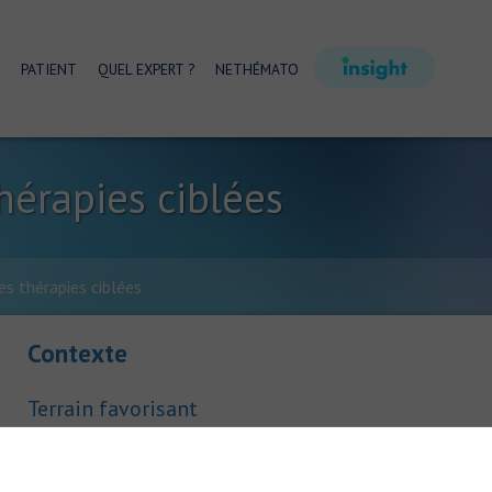
PATIENT
QUEL EXPERT ?
NETHÉMATO
thérapies ciblées
es thérapies ciblées
Contexte
Terrain favorisant
Maladie inflammatoire chronique de l’intestin, antécédent de ch
digestive, âge > 65 ans