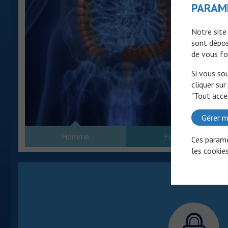
PARAM
Notre site
sont dépos
de vous fo
Si vous so
cliquer sur
"Tout acce
Gérer m
Homme
Femme
Ces paramè
les cookies