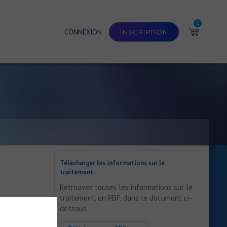
0
CONNEXION
INSCRIPTION
Télécharger les informations sur le
traitement
Retrouvez toutes les informations sur le
traitement, en PDF, dans le document ci-
irurgie
dessous