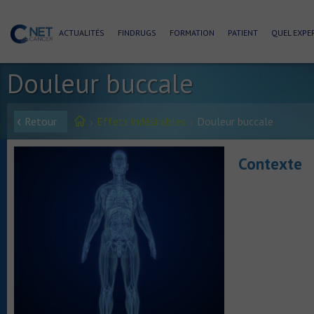
ACTUALITÉS
FINDRUGS
FORMATION
PATIENT
QUEL EXPER
Douleur buccale
Retour
Effets indésirables
Douleur buccale
Contexte