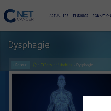
ACTUALITÉS
FINDRUGS
FORMATION
Dysphagie
Retour
Effets indésirables
Dysphagie