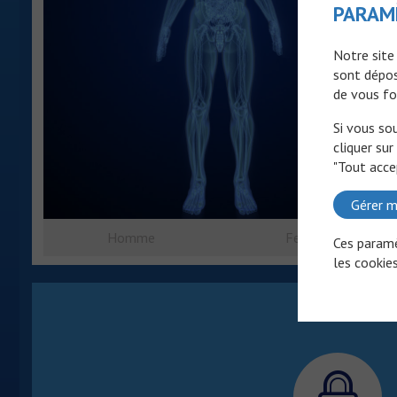
PARAM
Notre site
sont dépos
de vous fo
Si vous so
cliquer sur
"Tout acce
Gérer m
Homme
Femme
Ces paramè
les cookies