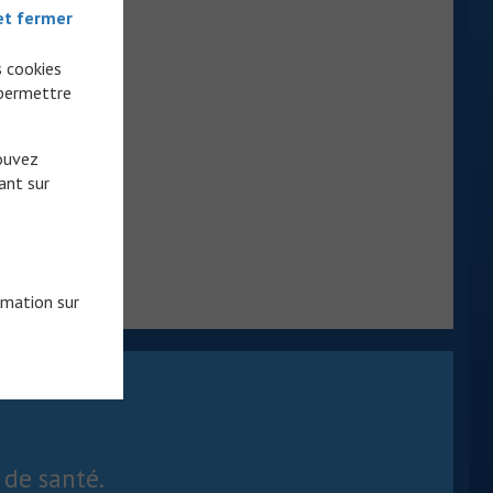
et fermer
s cookies
 permettre
pouvez
ant sur
rmation sur
 de santé.