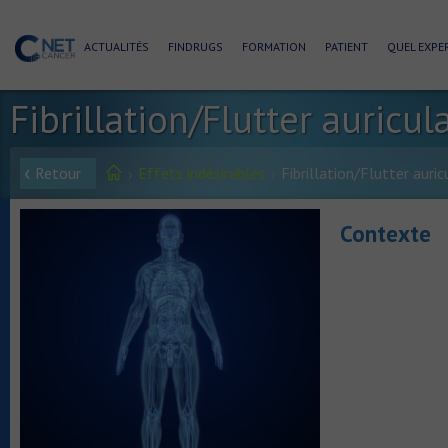
ACTUALITÉS
FINDRUGS
FORMATION
PATIENT
QUEL EXPER
Fibrillation/Flutter auricul
Retour
Effets indésirables
Fibrillation/Flutter auric
Contexte