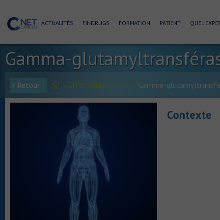
ACTUALITÉS
FINDRUGS
FORMATION
PATIENT
QUEL EXPER
Gamma-glutamyltransféra
Retour
Effets indésirables
Gamma-glutamyltransfé
Contexte