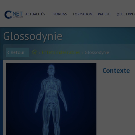
ACTUALITÉS
FINDRUGS
FORMATION
PATIENT
QUEL EXPER
Glossodynie
Retour
Effets indésirables
Glossodynie
Contexte