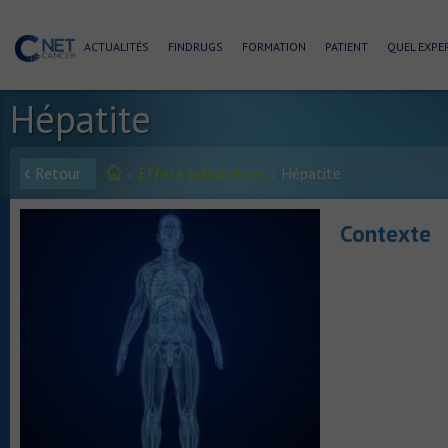
ACTUALITÉS
FINDRUGS
FORMATION
PATIENT
QUEL EXPER
Hépatite
Retour
Effets indésirables
Hépatite
Contexte