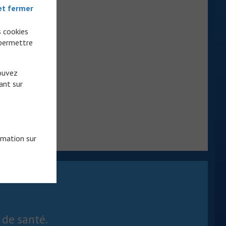
et fermer
s cookies
 permettre
pouvez
ant sur
rmation sur
 de santé.