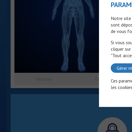
PARAM
Notre site
sont dépos
de vous fo
Si vous so
cliquer sur
"Tout acce
Gérer m
Homme
Femme
Ces paramè
les cookies