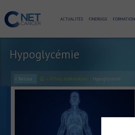
ACTUALITÉS
FINDRUGS
FORMATION
Hypoglycémie
Retour
Effets indésirables
Hypoglycémie