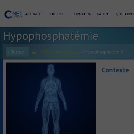
ACTUALITÉS
FINDRUGS
FORMATION
PATIENT
QUEL EXPER
Hypophosphatémie
Retour
Effets indésirables
Hypophosphatémie
Contexte