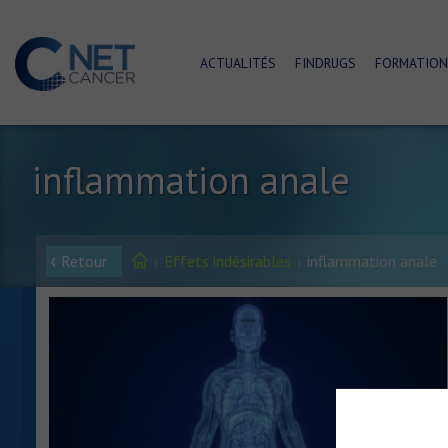
ACTUALITÉS
FINDRUGS
FORMATION
inflammation anale
Retour
Effets indésirables
inflammation anale