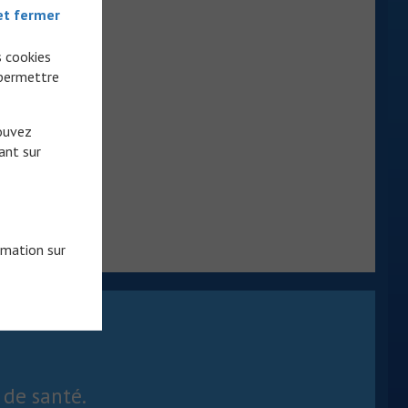
et fermer
s cookies
 permettre
pouvez
ant sur
rmation sur
 de santé.