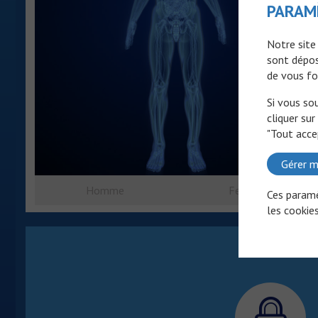
PARAM
Notre site
sont dépos
de vous fo
Si vous so
cliquer sur
"Tout acce
Gérer m
Homme
Femme
Ces paramè
les cookies