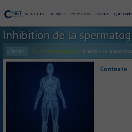
ACTUALITÉS
FINDRUGS
FORMATION
PATIENT
QUEL EXPER
Inhibition de la spermato
Retour
Effets indésirables
Inhibition de la spermat
Contexte