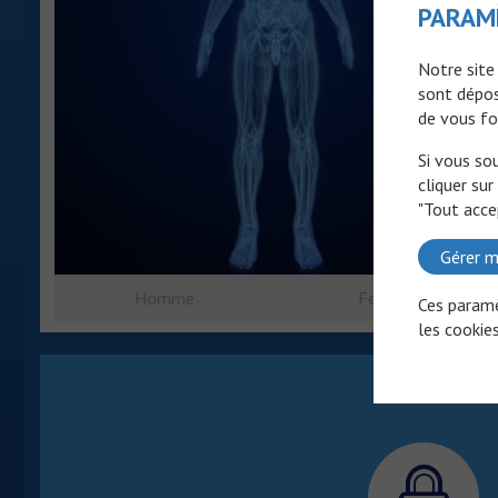
PARAM
Notre site
sont dépos
de vous fo
Si vous so
cliquer sur
"Tout acce
Gérer m
Homme
Femme
Ces paramè
les cookies