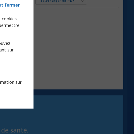
Télécharger en PDF
et fermer
e au niveau
ièrement
s cookies
pport aux
 permettre
pouvez
ant sur
rmation sur
 de santé.