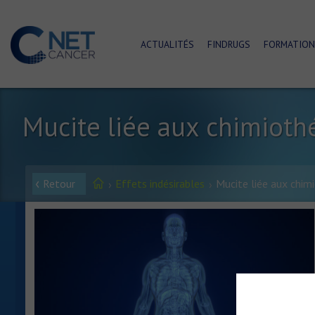
ACTUALITÉS
FINDRUGS
FORMATION
Mucite liée aux chimioth
Retour
Effets indésirables
Mucite liée aux chimi