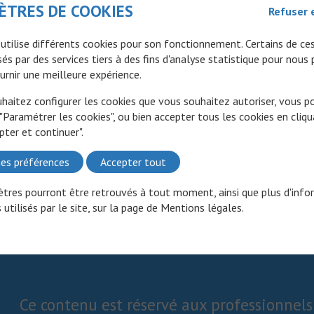
ÈTRES DE COOKIES
Refuser 
Les mucites sont liées aux lésions directes de la chimiothérapi
des cellules de l’épithélium de la muqueuse digestive, particul
 utilise différents cookies pour son fonctionnement. Certains de ce
sensible du fait de son renouvellement cellulaire rapide par ra
és par des services tiers à des fins d'analyse statistique pour nous
autres tissus de l’organisme.
urnir une meilleure expérience.
uhaitez configurer les cookies que vous souhaitez autoriser, vous 
 "Paramétrer les cookies", ou bien accepter tous les cookies en cliqu
A propos de la mucite :
pter et continuer".
es préférences
Accepter tout
tres pourront être retrouvés à tout moment, ainsi que plus d'info
 utilisés par le site, sur la page de
Mentions légales
.
Ce contenu est réservé aux professionnels