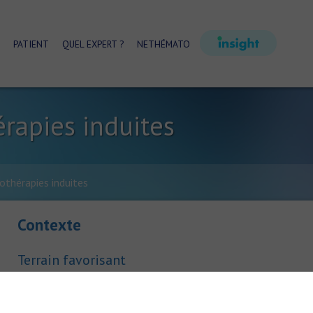
PATIENT
QUEL EXPERT ?
NETHÉMATO
érapies induites
othérapies induites
Contexte
Terrain favorisant
Mauvaise hygiène bucco-dentaire, tabagisme
Mécanisme d'action