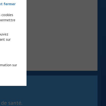
et fermer
s cookies
 permettre
pouvez
ant sur
rmation sur
 de santé.