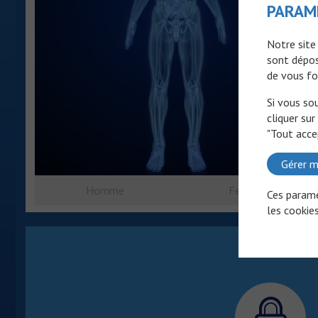
PARAM
Notre site
sont dépos
de vous fo
Si vous so
cliquer sur
"Tout acce
Gérer m
Homme
Femme
Ces paramè
les cookies