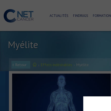
ACTUALITÉS
FINDRUGS
FORMATION
Myélite
Retour
Effets indésirables
Myélite