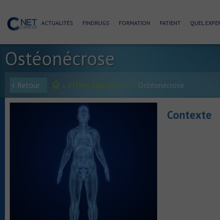
ACTUALITÉS
FINDRUGS
FORMATION
PATIENT
QUEL EXPER
Ostéonécrose
Retour
Effets indésirables
Ostéonécrose
Contexte