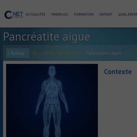
ACTUALITÉS
FINDRUGS
FORMATION
PATIENT
QUEL EXPER
Pancréatite aigue
Retour
Effets indésirables
Pancréatite aigue
Contexte