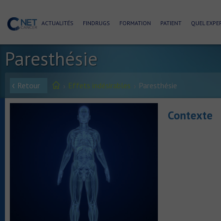
ACTUALITÉS
FINDRUGS
FORMATION
PATIENT
QUEL EXPER
Paresthésie
Retour
Effets indésirables
Paresthésie
Contexte