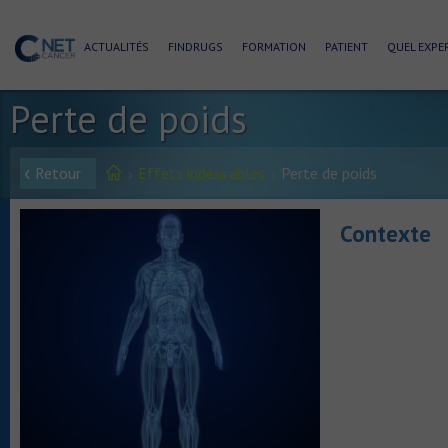
ACTUALITÉS
FINDRUGS
FORMATION
PATIENT
QUEL EXPER
Perte de poids
Retour
Effets indésirables
Perte de poids
Contexte