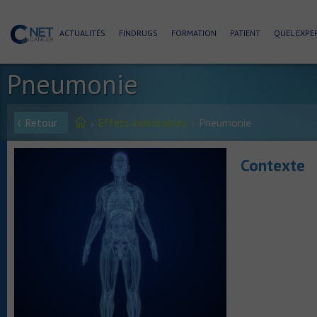
ACTUALITÉS
FINDRUGS
FORMATION
PATIENT
QUEL EXPER
Pneumonie
Retour
Effets indésirables
Pneumonie
Contexte