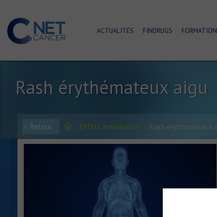
ACTUALITÉS
FINDRUGS
FORMATION
Rash érythémateux aigu
Retour
Effets indésirables
Rash érythémateux a