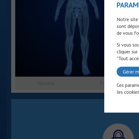
PARAM
Notre site
sont dépos
de vous fo
Si vous so
cliquer sur
"Tout acce
Gérer m
Homme
Femme
Ces paramè
les cookies