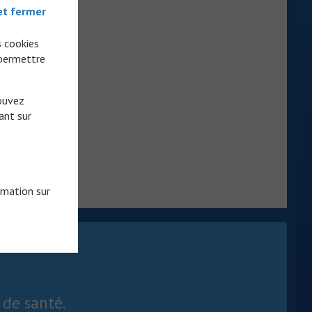
et fermer
s cookies
 permettre
pouvez
ant sur
rmation sur
 de santé.