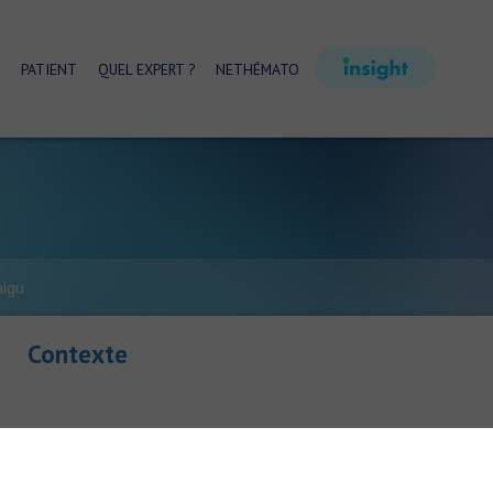
PATIENT
QUEL EXPERT ?
NETHÉMATO
igu
Contexte