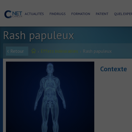
ACTUALITÉS
FINDRUGS
FORMATION
PATIENT
QUEL EXPER
Rash papuleux
Retour
Effets indésirables
Rash papuleux
Contexte