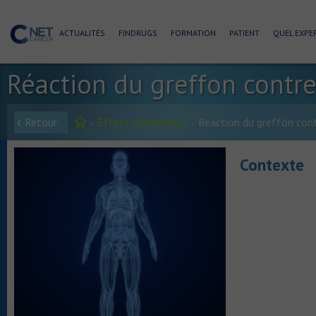
ACTUALITÉS
FINDRUGS
FORMATION
PATIENT
QUEL EXPER
Réaction du greffon contre
Retour
Effets indésirables
Réaction du greffon cont
Contexte