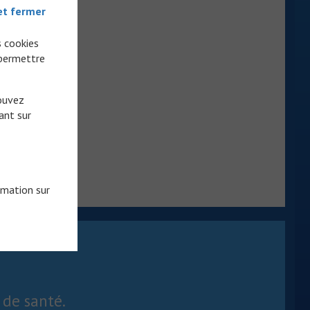
et fermer
s cookies
 permettre
pouvez
ant sur
rmation sur
 de santé.