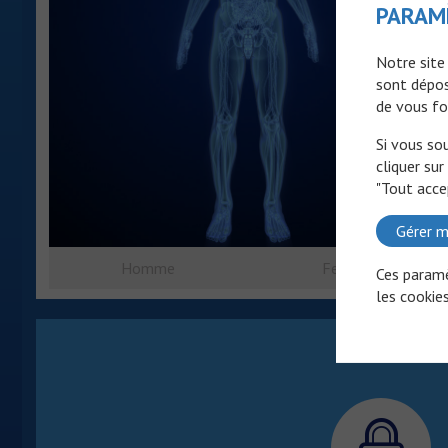
PARAM
Notre site
sont dépos
de vous fo
Si vous so
cliquer sur
"Tout acce
Gérer m
Homme
Femme
Ces paramè
les cookies