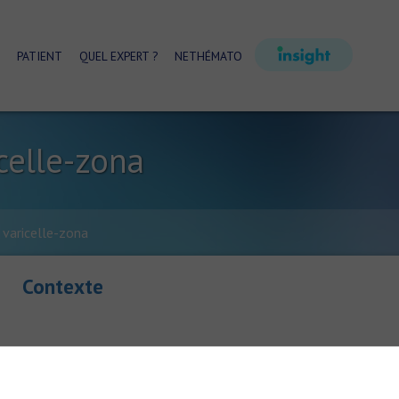
PATIENT
QUEL EXPERT ?
NETHÉMATO
icelle-zona
 varicelle-zona
Contexte