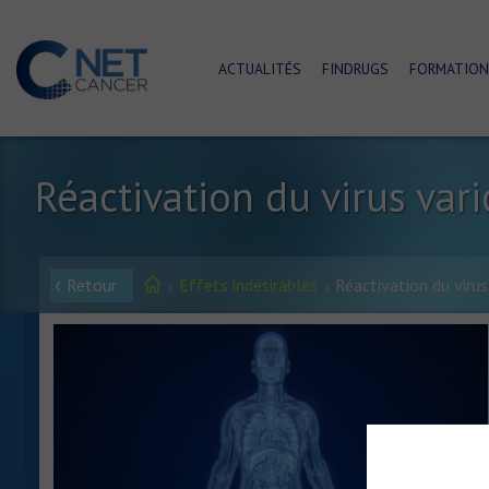
ACTUALITÉS
FINDRUGS
FORMATION
Réactivation du virus var
Retour
Effets indésirables
Réactivation du virus