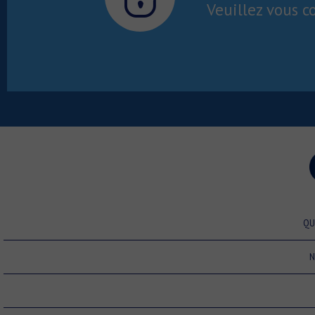
Veuillez vous c
QU
N