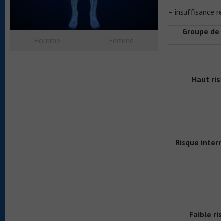
– insuffisance r
Groupe de 
Homme
Femme
Haut ri
Risque inter
Faible r