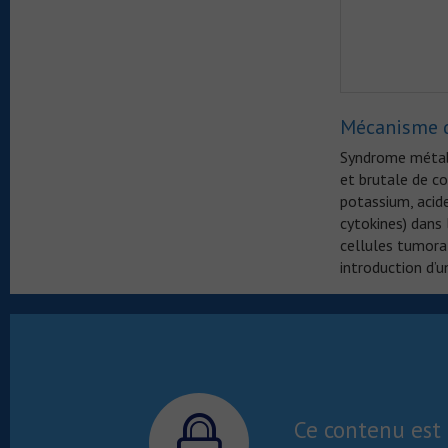
Mécanisme d
Syndrome métabo
et brutale de c
potassium, acide
cytokines) dans 
cellules tumora
introduction d’u
Ce contenu est 