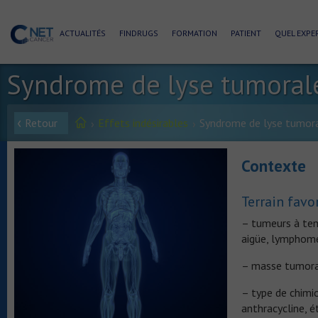
ACTUALITÉS
FINDRUGS
FORMATION
PATIENT
QUEL EXPER
Syndrome de lyse tumoral
Retour
Effets indésirables
Syndrome de lyse tumor
Contexte
Terrain favo
– tumeurs à te
aigüe, lymphome
– masse tumoral
– type de chimio
anthracycline, 