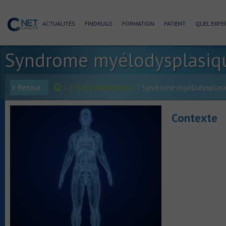
ACTUALITÉS
FINDRUGS
FORMATION
PATIENT
QUEL EXPER
Syndrome myélodysplasiq
Retour
Effets indésirables
Syndrome myélodysplasi
Contexte