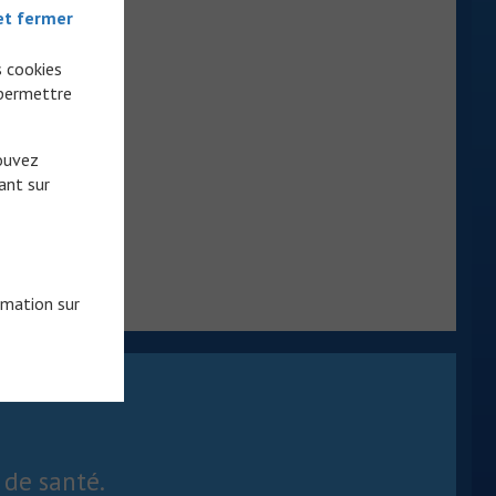
et fermer
s cookies
 permettre
pouvez
ant sur
rmation sur
 de santé.