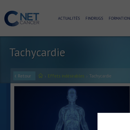
ACTUALITÉS
FINDRUGS
FORMATION
Tachycardie
Retour
Effets indésirables
Tachycardie