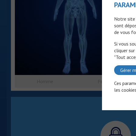
PARAM
Notre site
sont dépos
de vous fo
Si vous so
cliquer sur
"Tout acce
Gérer m
Homme
Femme
Ces paramè
les cookies