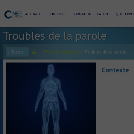
ACTUALITÉS
FINDRUGS
FORMATION
PATIENT
QUEL EXPER
Troubles de la parole
Retour
Effets indésirables
Troubles de la parole
Contexte