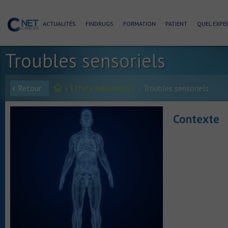
ACTUALITÉS
FINDRUGS
FORMATION
PATIENT
QUEL EXPER
Troubles sensoriels
Retour
Effets indésirables
Troubles sensoriels
Contexte