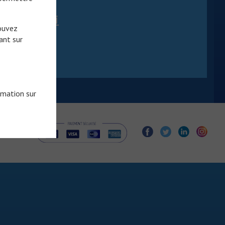
 de santé.
ou
créez le ici
pouvez
ant sur
rmation sur