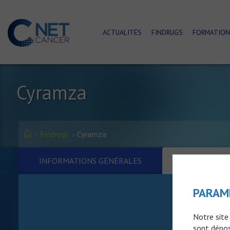
ACTUALITÉS
FINDRUGS
FORMATION
Cyramza
Findrugs
Cyramza
INFORMATIONS GÉNÉRALES
EFFETS I
PARAM
Notre site
sont dépos