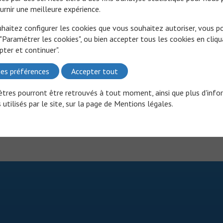
Ce contenu est réservé aux professionnels
urnir une meilleure expérience.
Veuillez vous connecter à votre compte, 
uhaitez configurer les cookies que vous souhaitez autoriser, vous 
 "Paramétrer les cookies", ou bien accepter tous les cookies en cliqu
pter et continuer".
es préférences
Accepter tout
tres pourront être retrouvés à tout moment, ainsi que plus d'info
 utilisés par le site, sur la page de
Mentions légales
.
CGU
CONTACT