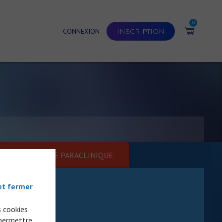
0
CONNEXION
INSCRIPTION
SURVEILLANCE PARACLINIQUE
et fermer
s cookies
 permettre