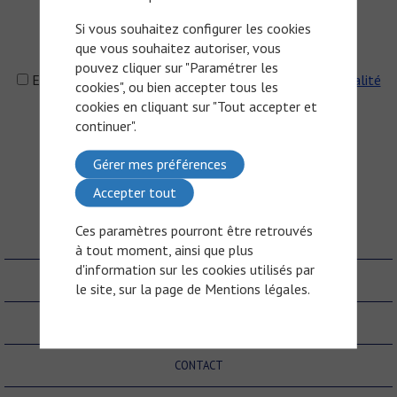
Si vous souhaitez configurer les cookies
que vous souhaitez autoriser, vous
pouvez cliquer sur "Paramétrer les
En cochant la case, j'accepte la
politique de confidentialité
cookies", ou bien accepter tous les
cookies en cliquant sur "Tout accepter et
continuer".
Gérer mes préférences
Accepter tout
Ces paramètres pourront être retrouvés
QUI SOMMES-NOUS ?
à tout moment, ainsi que plus
d'information sur les cookies utilisés par
NOS PARTENAIRES
le site, sur la page de
Mentions légales
.
CGU
CONTACT