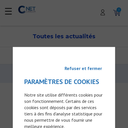
☰
0
Toutes les actualités
CATÉGORIES
FILTRES
Refuser et fermer
PARAMÈTRES DE COOKIES
Recevez toute l'actualité NetCancer
Notre site utilise différents cookies pour
son fonctionnement. Certains de ces
Abonnez-vous à la newsletter NetCancer pour
cookies sont déposés par des services
recevoir toute notre actualité par email en exclusivité.
Newsletter gratuite réservée aux professionnels de santé.
tiers à des fins d'analyse statistique pour
nous permettre de vous fournir une
meilleure expérience.