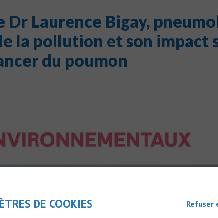
le Dr Laurence Bigay, pneum
e la pollution et son impact s
ancer du poumon
ÈTRES DE COOKIES
Refuser 