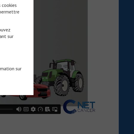
s cookies
 permettre
pouvez
ant sur
rmation sur