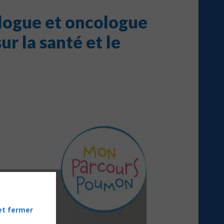
ologue et oncologue
ur la santé et le
et fermer