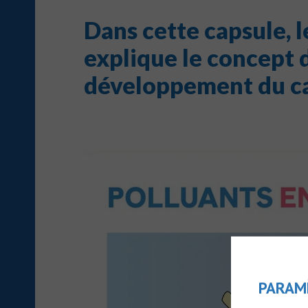
Dans cette capsule, 
explique le concept d
développement du c
PARAM