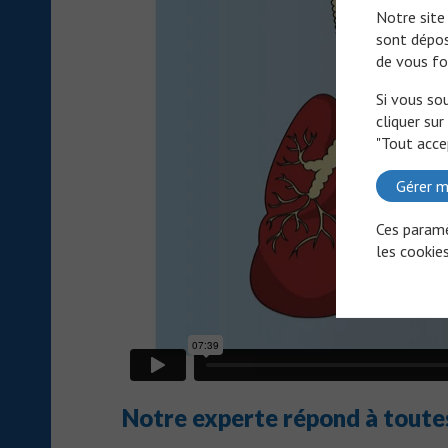
Notre site
sont dépos
de vous fo
Si vous so
cliquer sur
"Tout acce
Gérer m
Ces paramè
les cookies
Notre experte répond à toutes