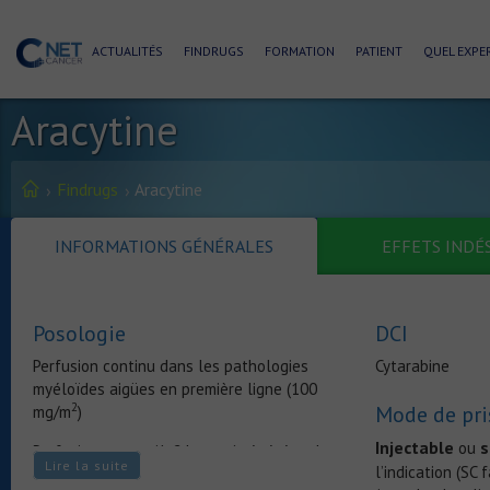
ACTUALITÉS
FINDRUGS
FORMATION
PATIENT
QUEL EXPER
Aracytine
Findrugs
Aracytine
INFORMATIONS GÉNÉRALES
EFFETS INDÉ
Posologie
DCI
Perfusion continu dans les pathologies
Cytarabine
myéloïdes aigües en première ligne (100
2
Mode de pri
mg/m
)
Injectable
s
ou
Perfusion courte (1-2 heures) répétées dans
Lire la suite
l’indication (SC 
les hémopathies myéloïdes et lymphoides