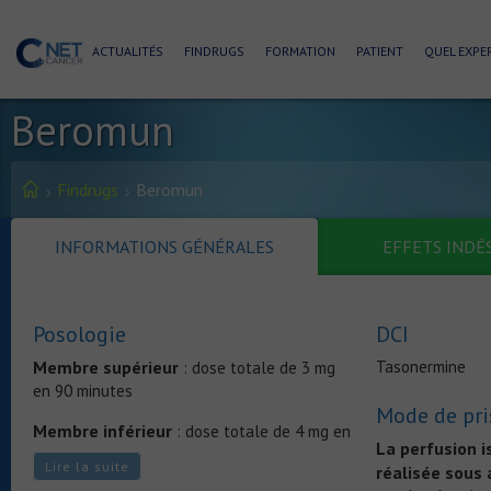
ACTUALITÉS
FINDRUGS
FORMATION
PATIENT
QUEL EXPER
Beromun
Findrugs
Beromun
INFORMATIONS GÉNÉRALES
EFFETS INDÉ
Posologie
DCI
Membre supérieur
Tasonermine
: dose totale de 3 mg
en 90 minutes
Mode de pri
Membre inférieur
: dose totale de 4 mg en
La perfusion 
90 minutes
Lire la suite
réalisée sous