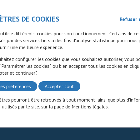
Mode de prise
Par voie intra-veineuse continue sur une voie veineuse
ÈTRES DE COOKIES
Refuser 
dédiée.
 utilise différents cookies pour son fonctionnement. Certains de ce
és par des services tiers à des fins d'analyse statistique pour nous
Remarque importante : Ne pas purger la tubulure de
Lire la suite
urnir une meilleure expérience.
BLINCYTO ou le cathéter intraveineux, en particulier lors du
remplacement de la poche à perfusion. En cas
RCP
uhaitez configurer les cookies que vous souhaitez autoriser, vous 
d’administration au moyen d’un cathéter veineux multi-
 "Paramétrer les cookies", ou bien accepter tous les cookies en cliqu
voies, BLINCYTO doit être perfusé sur une voie dédiée.
RCP
pter et continuer".
Blincyto 38,5 µg
EMA
22/03/2023
es préférences
Accepter tout
s
tres pourront être retrouvés à tout moment, ainsi que plus d'info
 utilisés par le site, sur la page de
Mentions légales
.
e