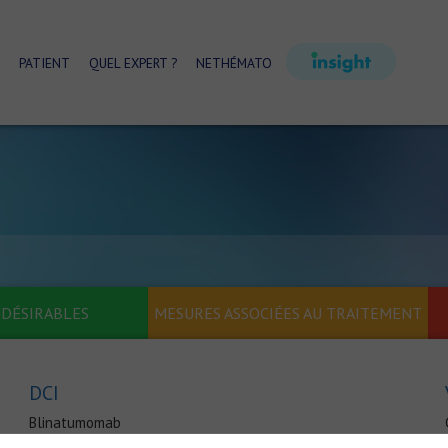
PATIENT
QUEL EXPERT ?
NETHÉMATO
NDÉSIRABLES
MESURES ASSOCIÉES AU TRAITEMENT
DCI
Blinatumomab