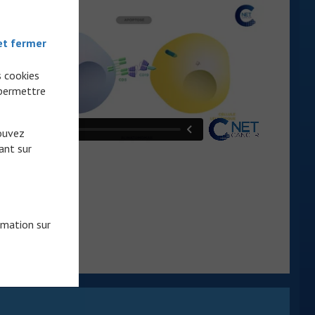
et fermer
s cookies
 permettre
pouvez
ant sur
rmation sur