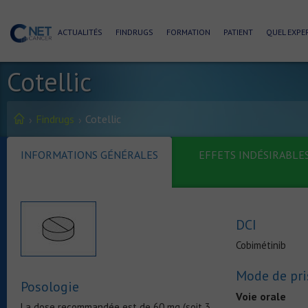
ACTUALITÉS
FINDRUGS
FORMATION
PATIENT
QUEL EXPER
Cotellic
Findrugs
Cotellic
INFORMATIONS GÉNÉRALES
EFFETS INDÉSIRABLE
DCI
Cobimétinib
Mode de pri
Posologie
Voie orale
La dose recommandée est de 60 mg (soit 3