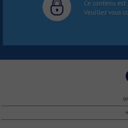
Ce contenu est 
l’activité antitumorale.
Veuillez vous c
QU
N