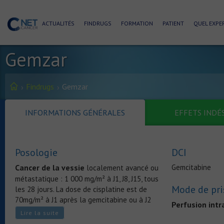
ACTUALITÉS
FINDRUGS
FORMATION
PATIENT
QUEL EXPER
Gemzar
Findrugs
Gemzar
INFORMATIONS GÉNÉRALES
EFFETS INDÉ
Posologie
DCI
Cancer de la vessie
Gemcitabine
localement avancé ou
métastatique :
1 000 mg/m² à J1, J8, J15, tous
Mode de pri
les 28 jours. La dose de cisplatine est de
70mg/m² à J1 après la gemcitabine ou à J2
Perfusion int
tous les 28 jours.
Lire la suite