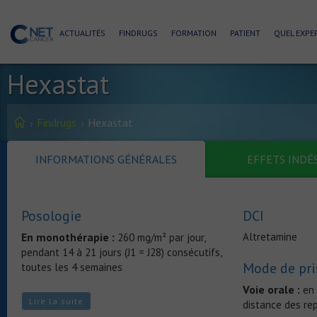
ACTUALITÉS
FINDRUGS
FORMATION
PATIENT
QUEL EXPER
Hexastat
Findrugs
Hexastat
INFORMATIONS GÉNÉRALES
EFFETS INDÉ
Posologie
DCI
En monothérapie :
Altretamine
260 mg/m² par jour,
pendant 14 à 21 jours (J1 = J28) consécutifs,
Mode de pri
toutes les 4 semaines
Voie orale :
en 
En association :
150 mg/m²/j pendant 8 à
Lire la suite
distance des re
14 jours