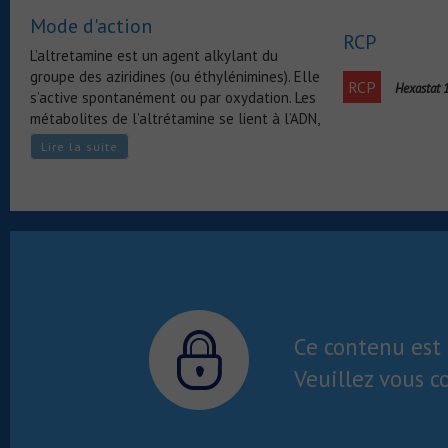
(J1 = J28), toutes les 4 semaines
Mode d'action
RCP
L’altretamine est un agent alkylant du
groupe des aziridines (ou éthylénimines). Elle
RCP
Hexastat
s’active spontanément ou par oxydation. Les
métabolites de l’altrétamine se lient à l’ADN,
l’ARN, les protéines ou le glutathion par des
Lire la suite
liaisons covalentes afin d’exercer son
activité cytologique.
Ce contenu est 
Veuillez vous c