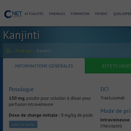
ACTUALITÉS
FINDRUGS
FORMATION
PATIENT
QUEL EXPER
Kanjinti
Findrugs
Kanjinti
INFORMATIONS GÉNÉRALES
EFFETS INDÉ
Posologie
DCI
150 mg
Trastuzumab
, poudre pour solution à diluer pour
perfusion intraveineuse
Mode de pri
Dose de charge initiale :
8 mg/kg de poids
Intraveineuse
corporel
Lire la suite
l’Herceptin)